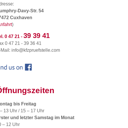
dresse:
umphry-Davy-Str. 54
7472 Cuxhaven
nfahrt
)
39 39 41
l. 0 47 21 -
ax 0 47 21 - 39 36 41
-Mail: info@kfzpruefstelle.com
Öffnungszeiten
ontag bis Freitag
 – 13 Uhr / 15 – 17 Uhr
rster und letzter Samstag im Monat
0 – 12 Uhr