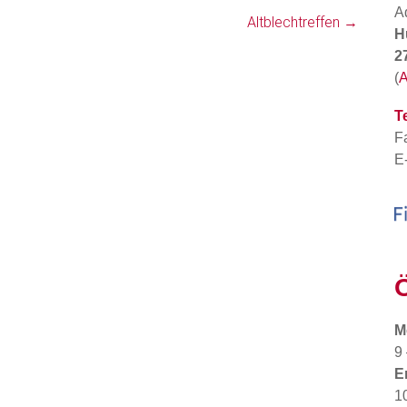
A
Altblechtreffen
→
H
2
(
A
Te
F
E
M
9
E
1