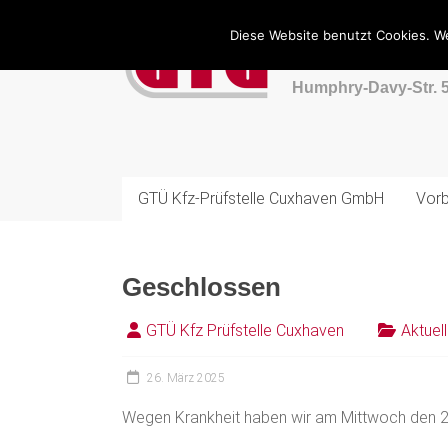
Zum
Inhalt
Diese Website benutzt Cookies. We
GTÜ Kfz-
springen
Humphry-Davy-Str. 5
GTÜ Kfz-Prüfstelle Cuxhaven GmbH
Vorb
Geschlossen
GTÜ Kfz Prüfstelle Cuxhaven
Aktuel
26. März 2025
Wegen Krankheit haben wir am Mittwoch den 2