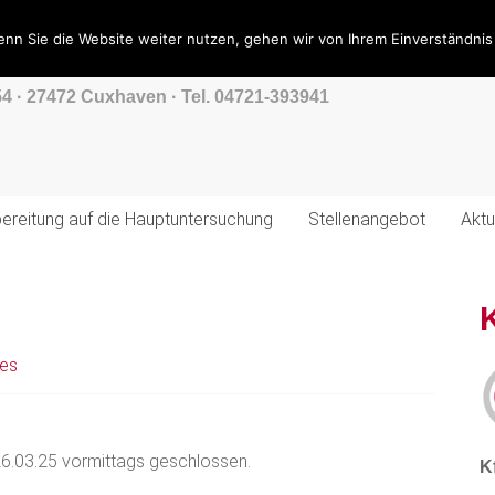
nn Sie die Website weiter nutzen, gehen wir von Ihrem Einverständnis
Prüfstelle Cuxhaven Gmb
4 · 27472 Cuxhaven · Tel. 04721-393941
ereitung auf die Hauptuntersuchung
Stellenangebot
Aktu
les
6.03.25 vormittags geschlossen.
K